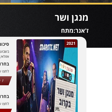
מנגן ושר
ז'אנר:מתח
2021
סיכו
בשבוע ה
אזולאי, ו
בחרו 
לחצו 
1
בחרו
לחצו 