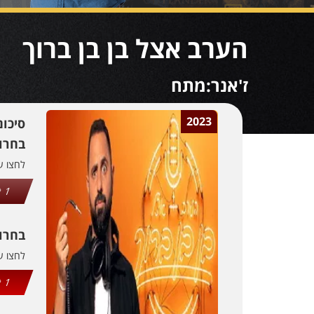
הערב אצל בן בן ברוך
ז'אנר:מתח
2023
סיכו
בחרו 
לחצו 
1
בחרו
לחצו 
1