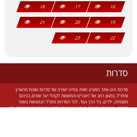
18
17
16
21
20
19
23
22
סדרות
סדרות הינו אתר המציע חווית צפייה ישירה של סדרות שונות מהארץ
ומחו"ל, במגוון רחב של ז'אנרים והתאמות לקהלי יעד שונים, בניהם
משפחה, ילדים, גיל הרך ועוד. לכל הסדרות מחו"ל הנמצאות באתר
סדרות, מצורפות כתוביות בשפה העברית (נקרא גם "תרגום מובנה"). גם
בסדרות הישראליות קיים תרגום ברוב המקרים. אתר סדרות מתעדכן על
בסיס יומי, מאפשר צפייה ישירה מכל זמן ומקום בעולם, בחינם וללא
הגבלה! צוות אתר סדרות שם דגש על שימוש בטכנולוגיות חדשניות על
מנת להעביר לצופים את התוכן באיכות מקסימלית, ללא פשרות.