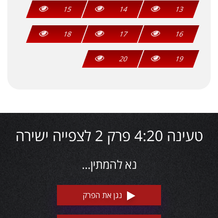
15
14
13
18
17
16
20
19
טעינה 4:20 פרק 2 לצפייה ישירה
נא להמתין...
נגן את הפרק