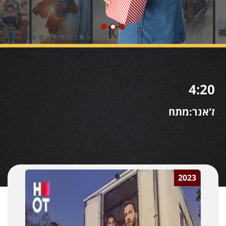
4:20
ז'אנר:מתח
2023