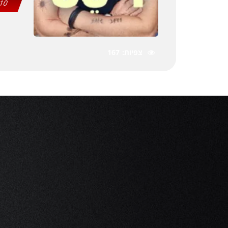
10
צפיות
167