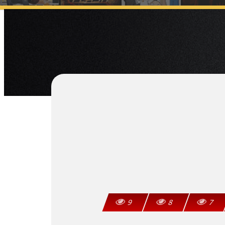
9
8
7