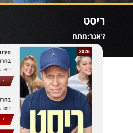
ריסט
ז'אנר:מתח
2026
סיכו
בחרו 
לחצו 
1
בחרו
לחצו 
1