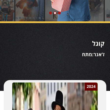
קוגל
ז'אנר:מתח
2024