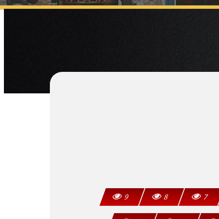
9
8
7