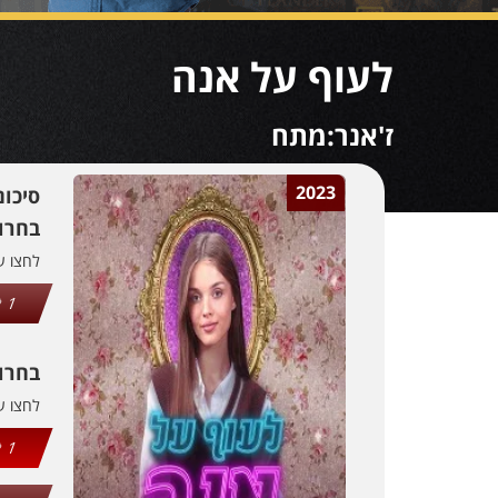
לעוף על אנה
ז'אנר:מתח
2023
סיכו
בחרו 
לחצו 
1
בחרו
לחצו 
1