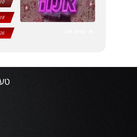
10
18
צפיות
308
26
טעינ