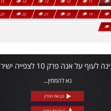
15
14
13
12
11
23
22
21
20
19
ה לעוף על אנה פרק 10 לצפייה ישירה
נא להמתין...
נגן את הפרק
הורד את הפרק