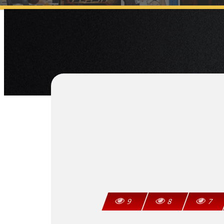
9
8
7