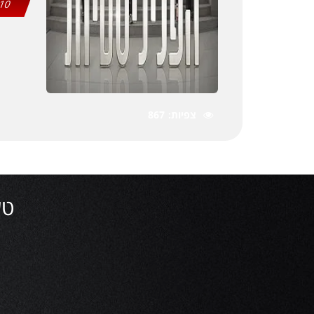
10
צפיות
867
טעי