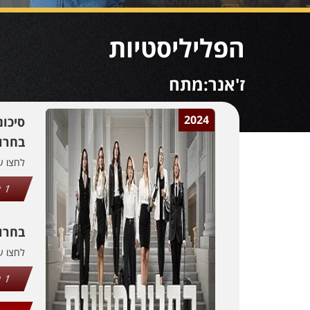
הפליליסטיות
ז'אנר:מתח
2024
סיכו
בחרו 
לחצו 
1
בחרו
לחצו 
1