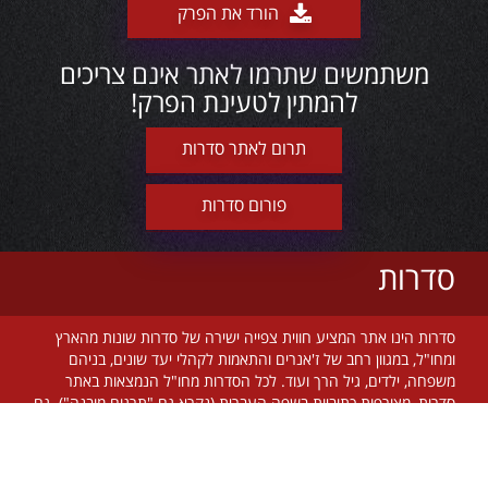
הורד את הפרק
משתמשים שתרמו לאתר אינם צריכים
להמתין לטעינת הפרק!
תרום לאתר סדרות
פורום סדרות
סדרות
סדרות הינו אתר המציע חווית צפייה ישירה של סדרות שונות מהארץ
ומחו"ל, במגוון רחב של ז'אנרים והתאמות לקהלי יעד שונים, בניהם
משפחה, ילדים, גיל הרך ועוד. לכל הסדרות מחו"ל הנמצאות באתר
סדרות, מצורפות כתוביות בשפה העברית (נקרא גם "תרגום מובנה"). גם
בסדרות הישראליות קיים תרגום ברוב המקרים. אתר סדרות מתעדכן על
בסיס יומי, מאפשר צפייה ישירה מכל זמן ומקום בעולם, בחינם וללא
הגבלה! צוות אתר סדרות שם דגש על שימוש בטכנולוגיות חדשניות על