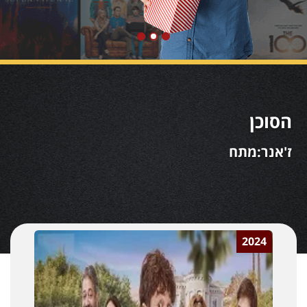
הסוכן
ז'אנר:מתח
2024