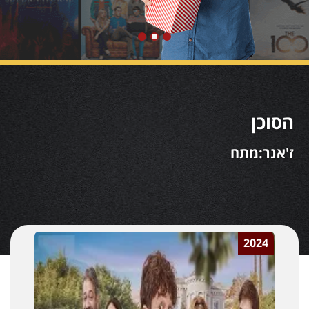
הסוכן
ז'אנר:מתח
2024