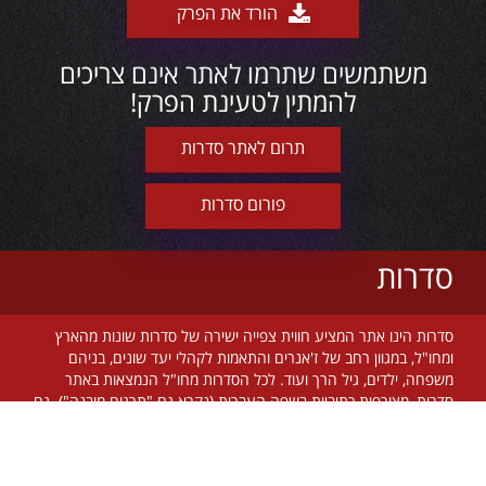
הורד את הפרק
משתמשים שתרמו לאתר אינם צריכים
להמתין לטעינת הפרק!
תרום לאתר סדרות
פורום סדרות
סדרות
סדרות הינו אתר המציע חווית צפייה ישירה של סדרות שונות מהארץ
ומחו"ל, במגוון רחב של ז'אנרים והתאמות לקהלי יעד שונים, בניהם
משפחה, ילדים, גיל הרך ועוד. לכל הסדרות מחו"ל הנמצאות באתר
סדרות, מצורפות כתוביות בשפה העברית (נקרא גם "תרגום מובנה"). גם
בסדרות הישראליות קיים תרגום ברוב המקרים. אתר סדרות מתעדכן על
בסיס יומי, מאפשר צפייה ישירה מכל זמן ומקום בעולם, בחינם וללא
הגבלה! צוות אתר סדרות שם דגש על שימוש בטכנולוגיות חדשניות על