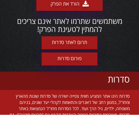
הורד את הפרק
משתמשים שתרמו לאתר אינם צריכים
להמתין לטעינת הפרק!
תרום לאתר סדרות
פורום סדרות
סדרות
סדרות הינו אתר המציע חווית צפייה ישירה של סדרות שונות מהארץ
ומחו"ל, במגוון רחב של ז'אנרים והתאמות לקהלי יעד שונים, בניהם
משפחה, ילדים, גיל הרך ועוד. לכל הסדרות מחו"ל הנמצאות באתר
סדרות, מצורפות כתוביות בשפה העברית (נקרא גם "תרגום מובנה"). גם
בסדרות הישראליות קיים תרגום ברוב המקרים. אתר סדרות מתעדכן על
בסיס יומי, מאפשר צפייה ישירה מכל זמן ומקום בעולם, בחינם וללא
הגבלה! צוות אתר סדרות שם דגש על שימוש בטכנולוגיות חדשניות על