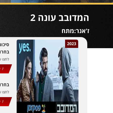
המדובב עונה 2
ז'אנר:מתח
2023
סיכו
בחרו 
לחצו 
1
בחרו
לחצו 
1