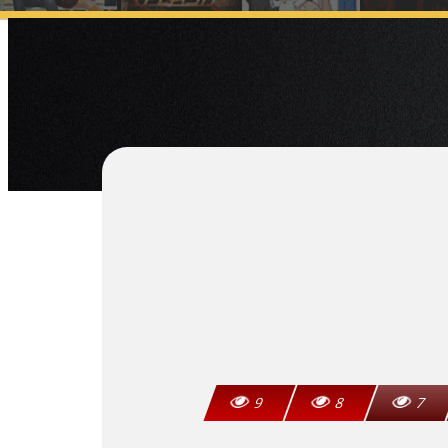
9
8
7