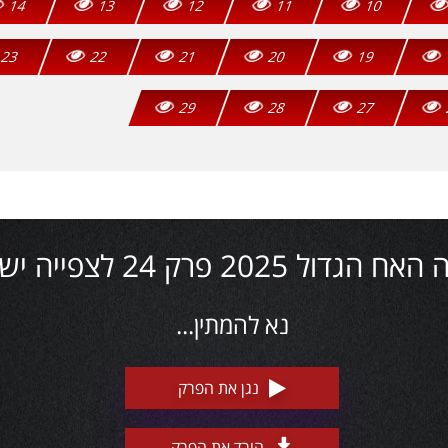
14
13
12
11
10
23
22
21
20
19
29
28
27
גדול 2025 פרק 24 לצפייה ישירה
נא להמתין...
נגן את הפרק
הורד את הפרק