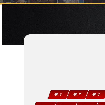
8
7
6