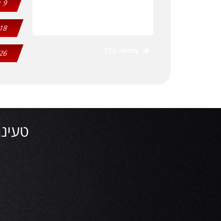
9
18
צפיות
772
26
טעינה האח ה