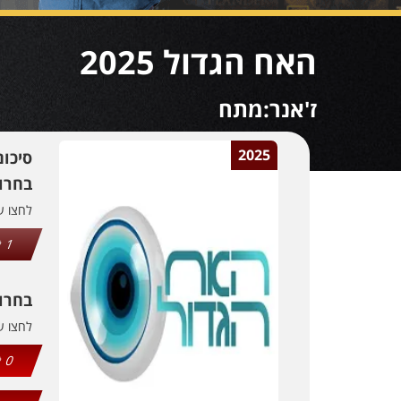
האח הגדול 2025
ז'אנר:מתח
2025
סיכו
בחרו 
לחצו 
1
בחרו
לחצו 
0