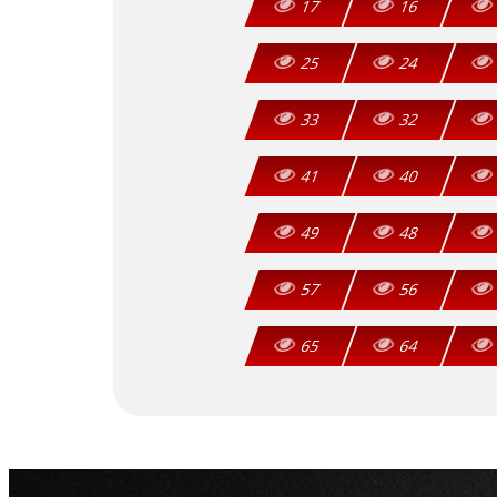
17
16
25
24
33
32
41
40
49
48
57
56
65
64