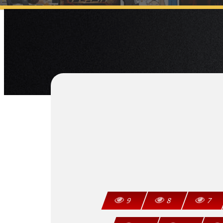
9
8
7