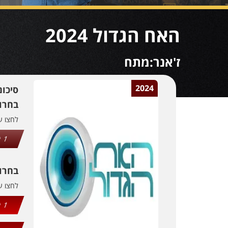
האח הגדול 2024
ז'אנר:מתח
2024
סיכו
בחרו 
לחצו 
1
בחרו
לחצו 
1