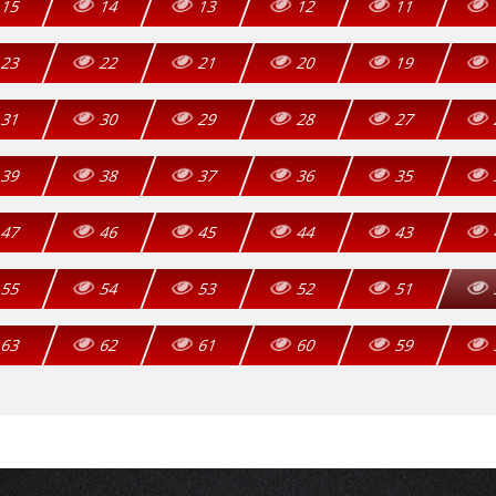
15
14
13
12
11
23
22
21
20
19
31
30
29
28
27
39
38
37
36
35
47
46
45
44
43
55
54
53
52
51
63
62
61
60
59