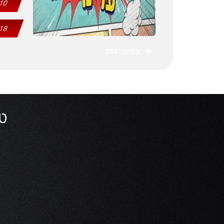
10
18
צפיות
258
טע