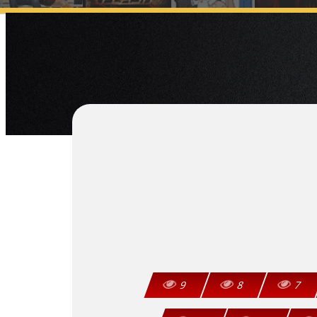
9
8
7