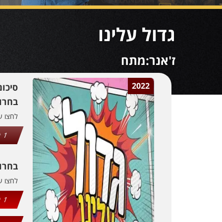
גדול עלינו
ז'אנר:מתח
2022
סיכו
בחרו 
לחצו 
1
בחרו
לחצו 
1