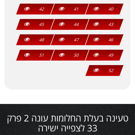
42
41
40
45
44
43
48
47
46
51
50
49
52
טעינה בעלת החלומות עונה 2 פרק
33 לצפייה ישירה