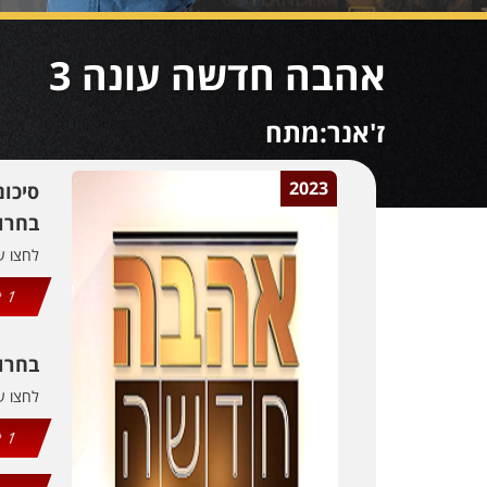
אהבה חדשה עונה 3
ז'אנר:מתח
2023
סיכו
בחרו 
לחצו 
1
בחרו
לחצו 
1