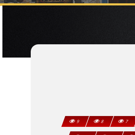
9
8
7